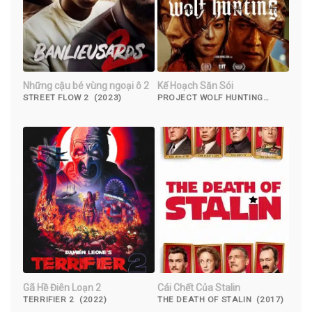
Những cậu bé vùng ngoại ô 2
Kế Hoạch Săn Sói
STREET FLOW 2 (2023)
PROJECT WOLF HUNTING
(2022)
Gã Hề Điên Loạn 2
Cái Chết Của Stalin
TERRIFIER 2 (2022)
THE DEATH OF STALIN (2017)