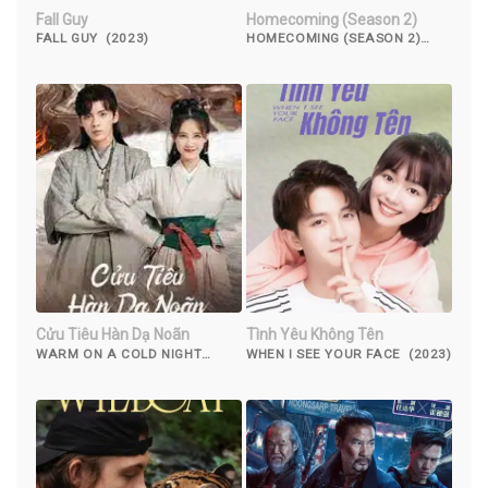
Fall Guy
Homecoming (Season 2)
FALL GUY (2023)
HOMECOMING (SEASON 2)
(2020)
Cửu Tiêu Hàn Dạ Noãn
Tình Yêu Không Tên
WARM ON A COLD NIGHT
WHEN I SEE YOUR FACE (2023)
(2023)