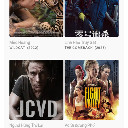
Mèo Hoang
Linh Hào Truy Sát
WILDCAT (2022)
THE COMEBACK (2023)
Người Hùng Trở Lại
Võ Sĩ Đường Phố