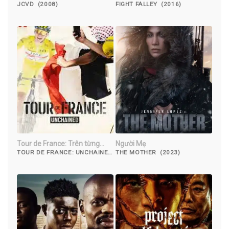
JCVD (2008)
FIGHT FALLEY (2016)
Tour de France: Trên từng
Người Mẹ
dặm đường
TOUR DE FRANCE: UNCHAINED
THE MOTHER (2023)
(2023)