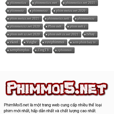
phimmoiizz
phimmoiizz.met
phimmoiizz.net 2021
phimmoiz
phimmoizz
phim moizz.net 2020
phim moizz.net 2021
phimmoizz.nett
phimmoizzz
phimmoizzz.net 2020
Phim mới
phim mới z
phim mới zz.net 2020
phim mới zz.net 2021
tvhay
vkool
Vuighe
vuviphimmoi
xem phim hay tv
xemphimplus
ZingTV
zphimmoi
PhimMoi5.net
là một trang web cung cấp nhiều thể loại
phim mới nhất, hấp dẫn nhất và chất lượng cao nhất.