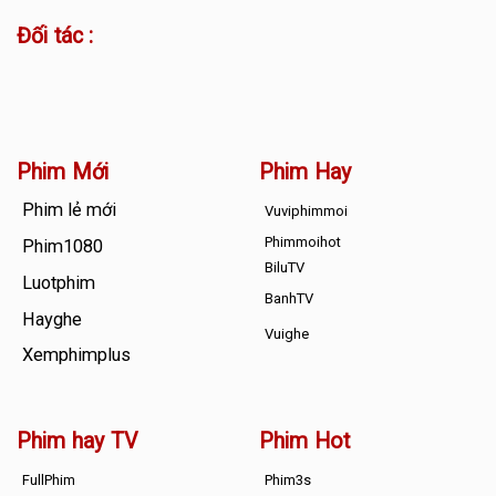
Đối tác :
Phim Mới
Phim Hay
Phim lẻ mới
Vuviphimmoi
Phimmoihot
Phim1080
BiluTV
Luotphim
BanhTV
Hayghe
Vuighe
Xemphimplus
Phim hay TV
Phim Hot
FullPhim
Phim3s