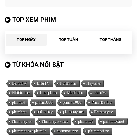
TOP XEM PHIM
TOP NGÀY
TOP TUẦN
TOP THÁNG
TỪ KHÓA NỔI BẬT
BanhTV
BiluTV
FullPhim
HayGhe
HDOnline
Luotphim
MotPhim
phim3s
phim14
phim1080
phim 1080
PhimBatHu
phimhay
phim hay
phimhay.net
Phimhay.tv
Phim hay tv
Phimhaytvv.net
phimmoi
phimmoi.net
phimmoi.net phim lẻ
phimmoi.zzz
phimmoii.zz