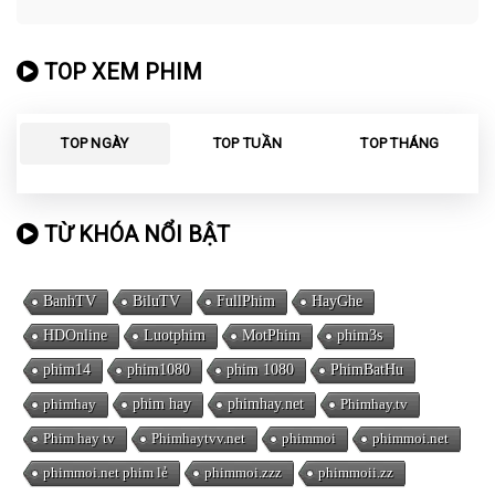
TOP XEM PHIM
TOP NGÀY
TOP TUẦN
TOP THÁNG
TỪ KHÓA NỔI BẬT
BanhTV
BiluTV
FullPhim
HayGhe
HDOnline
Luotphim
MotPhim
phim3s
phim14
phim1080
phim 1080
PhimBatHu
phimhay
phim hay
phimhay.net
Phimhay.tv
Phim hay tv
Phimhaytvv.net
phimmoi
phimmoi.net
phimmoi.net phim lẻ
phimmoi.zzz
phimmoii.zz