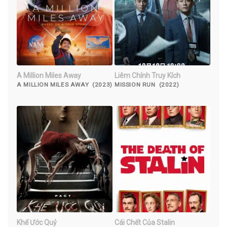
A Million Miles Away
Liêm Chính Truy Kích
A MILLION MILES AWAY (2023)
MISSION RUN (2022)
Khế Ước Quỷ
Cái Chết Của Stalin