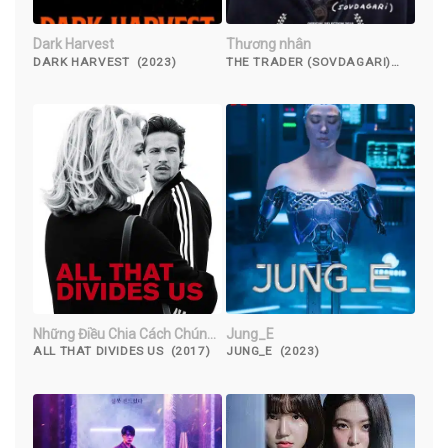
Dark Harvest
Thương nhân
DARK HARVEST (2023)
THE TRADER (SOVDAGARI)
(2018)
Những Điều Chia Cách Chúng
Jung_E
Ta
ALL THAT DIVIDES US (2017)
JUNG_E (2023)