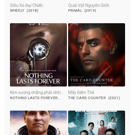
Siêu Xe Đại Chiến
Quái Vật Nguyên Sinh
WHEELY (2018)
PRIMAL (2019)
Kim cương chẳng phải vĩnh
Máy Đếm Thẻ
hằng
NOTHING LASTS FOREVER
THE CARD COUNTER (2021)
(2022)