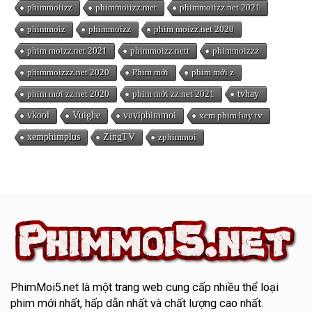
phimmoiizz
phimmoiizz.met
phimmoiizz.net 2021
phimmoiz
phimmoizz
phim moizz.net 2020
phim moizz.net 2021
phimmoizz.nett
phimmoizzz
phimmoizzz.net 2020
Phim mới
phim mới z
phim mới zz.net 2020
phim mới zz.net 2021
tvhay
vkool
Vuighe
vuviphimmoi
xem phim hay tv
xemphimplus
ZingTV
zphimmoi
PhimMoi5.net
là một trang web cung cấp nhiều thể loại
phim mới nhất, hấp dẫn nhất và chất lượng cao nhất.