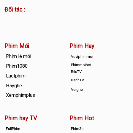
Đối tác :
Phim Mới
Phim Hay
Phim lẻ mới
Vuviphimmoi
Phimmoihot
Phim1080
BiluTV
Luotphim
BanhTV
Hayghe
Vuighe
Xemphimplus
Phim hay TV
Phim Hot
FullPhim
Phim3s