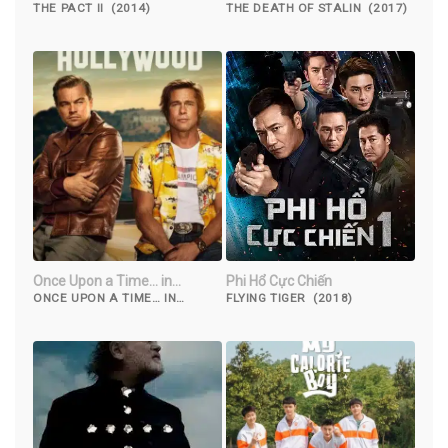
THE PACT II (2014)
THE DEATH OF STALIN (2017)
Once Upon a Time… in
Phi Hổ Cực Chiến
Hollywood
ONCE UPON A TIME… IN
FLYING TIGER (2018)
HOLLYWOOD (2019)