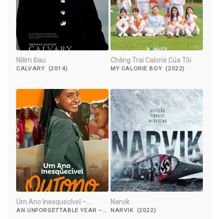
Niềm Đau
Chàng Trai Calorie Của Tôi
CALVARY (2014)
MY CALORIE BOY (2022)
Um Ano Inesquecível –
Narvik
Outono
AN UNFORGETTABLE YEAR –
NARVIK (2022)
AUTUMN (2023)