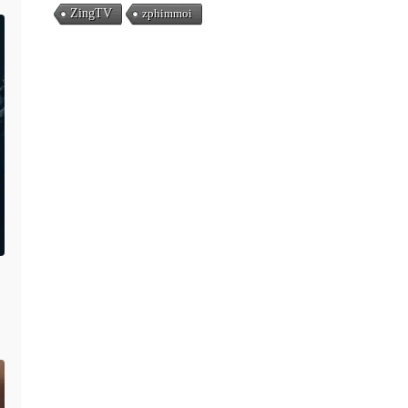
ZingTV
zphimmoi