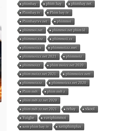
phimhay
phim hay
phimhay.net
Phimhay.tv
Phim hay tv
Phimhaytvv.net
phimmoi
phimmoi.net
phimmoi.net phim lẻ
phimmoi.zzz
phimmoii.zz
phimmoiizz
phimmoiizz.met
phimmoiizz.net 2021
phimmoiz
phimmoizz
phim moizz.net 2020
phim moizz.net 2021
phimmoizz.nett
phimmoizzz
phimmoizzz.net 2020
Phim mới
phim mới z
phim mới zz.net 2020
phim mới zz.net 2021
tvhay
vkool
Vuighe
vuviphimmoi
xem phim hay tv
xemphimplus