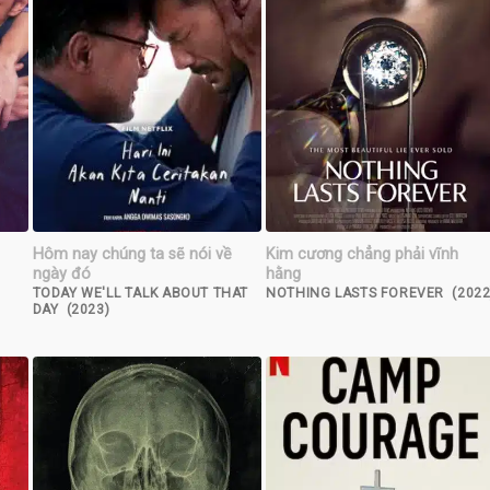
Hôm nay chúng ta sẽ nói về
Kim cương chẳng phải vĩnh
ngày đó
hằng
TODAY WE'LL TALK ABOUT THAT
NOTHING LASTS FOREVER (2022
DAY (2023)