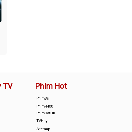
y TV
Phim Hot
Phim3s
Phim4400
PhimBatHu
TVHay
Sitemap