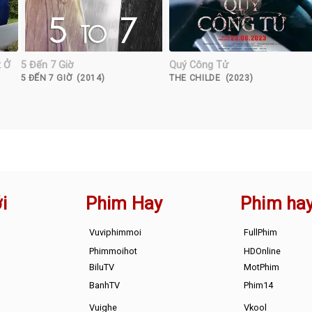
t Ở
5 Đến 7 Giờ
Quý Công Tử
5 ĐẾN 7 GIỜ (2014)
THE CHILDE (2023)
i
Phim Hay
Phim ha
Vuviphimmoi
FullPhim
Phimmoihot
HDOnline
BiluTV
MotPhim
BanhTV
Phim14
Vuighe
Vkool