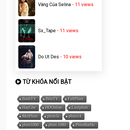
Vàng Của Selina
- 11
views
Sx_Tape
- 11
views
Do Ut Des
- 10
views
TỪ KHÓA NỔI BẬT
BanhTV
BiluTV
FullPhim
HayGhe
HDOnline
Luotphim
MotPhim
phim3s
phim14
phim1080
phim 1080
PhimBatHu