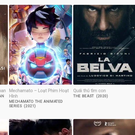
man
Mechamato – Loạt Phim Hoạt
Quái thú tìm con
Hình
AN
THE BEAST (2020)
MECHAMATO THE ANIMATED
SERIES (2021)