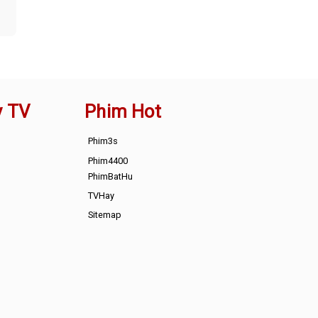
y TV
Phim Hot
Phim3s
Phim4400
PhimBatHu
TVHay
Sitemap