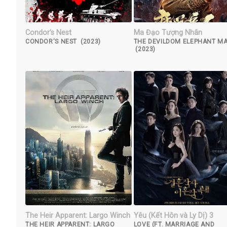
Condor’s Nest
Ma Đạo Tượng Nhân
CONDOR'S NEST (2023)
THE DEVILDOM ELEPHANT M
(2023)
The Heir Apparent: Largo Winch
Yêu (Kết Hôn và Ly Dị) 3
THE HEIR APPARENT: LARGO
LOVE (FT. MARRIAGE AND