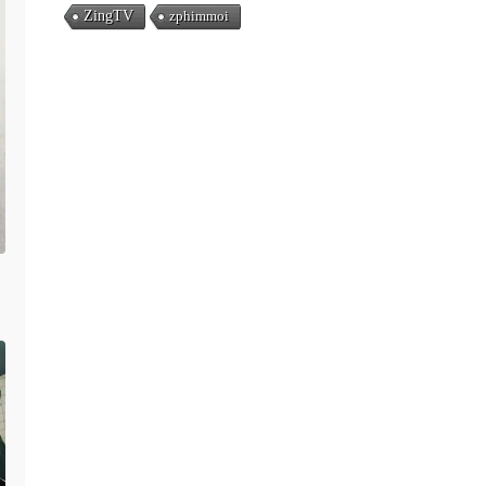
ZingTV
zphimmoi