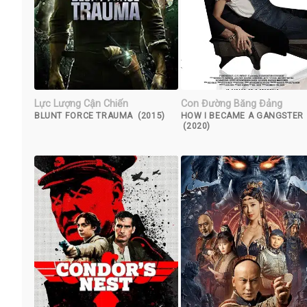
Lực Lượng Cận Chiến
Con Đường Băng Đảng
BLUNT FORCE TRAUMA (2015)
HOW I BECAME A GANGSTER
(2020)