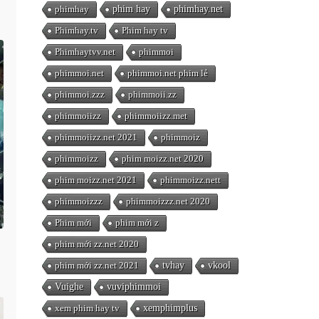
phimhay
phim hay
phimhay.net
Phimhay.tv
Phim hay tv
Phimhaytvv.net
phimmoi
phimmoi.net
phimmoi.net phim lẻ
phimmoi.zzz
phimmoii.zz
phimmoiizz
phimmoiizz.met
phimmoiizz.net 2021
phimmoiz
phimmoizz
phim moizz.net 2020
phim moizz.net 2021
phimmoizz.nett
phimmoizzz
phimmoizzz.net 2020
Phim mới
phim mới z
phim mới zz.net 2020
phim mới zz.net 2021
tvhay
vkool
Vuighe
vuviphimmoi
xem phim hay tv
xemphimplus