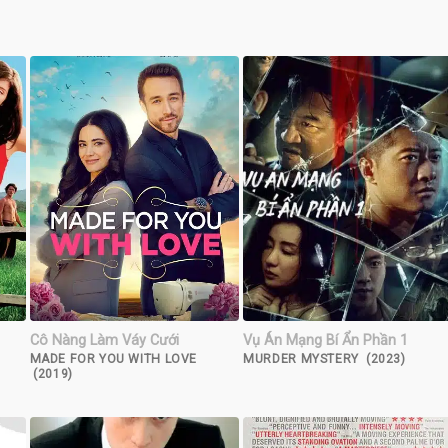
Cô Nàng Làm Váy Cưới
Vụ Án Mạng Bí Ẩn Phần 1
MADE FOR YOU WITH LOVE
MURDER MYSTERY (2023)
(2019)