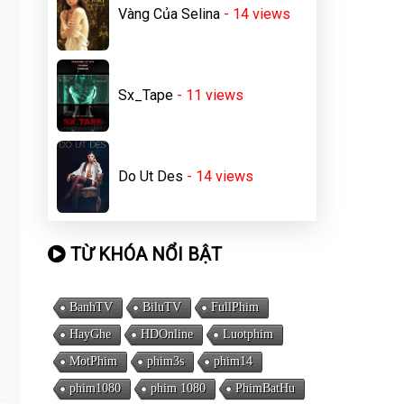
Vàng Của Selina
- 14
views
Sx_Tape
- 11
views
Do Ut Des
- 14
views
TỪ KHÓA NỔI BẬT
BanhTV
BiluTV
FullPhim
HayGhe
HDOnline
Luotphim
MotPhim
phim3s
phim14
phim1080
phim 1080
PhimBatHu