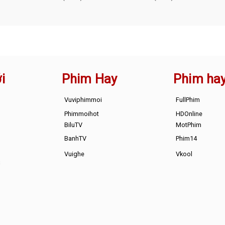
i
Phim Hay
Phim ha
Vuviphimmoi
FullPhim
Phimmoihot
HDOnline
BiluTV
MotPhim
BanhTV
Phim14
Vuighe
Vkool
s