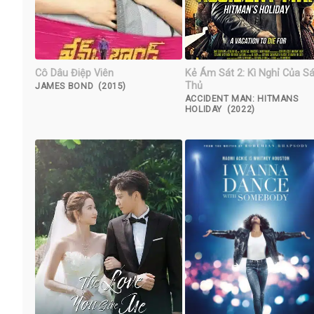
Cô Dâu Điệp Viên
Kẻ Ám Sát 2: Kì Nghỉ Của Sá
Thủ
JAMES BOND (2015)
ACCIDENT MAN: HITMANS
HOLIDAY (2022)