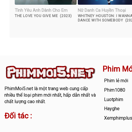
Tình Yêu Anh Dành Cho Em
Nữ Danh Ca Huyền Thoại
THE LOVE YOU GIVE ME (2023)
WHITNEY HOUSTON: I WANN
DANCE WITH SOMEBODY (20
Phim Mớ
Phim lẻ mới
PhimMoi5.net
là một trang web cung cấp
Phim1080
nhiều thể loại phim mới nhất, hấp dẫn nhất và
Luotphim
chất lượng cao nhất.
Hayghe
Đối tác :
Xemphimplu