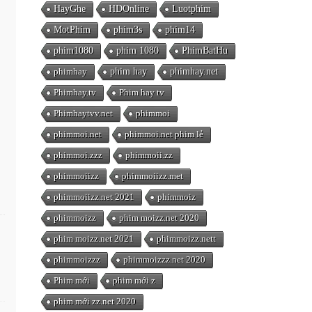
HayGhe
HDOnline
Luotphim
MotPhim
phim3s
phim14
phim1080
phim 1080
PhimBatHu
phimhay
phim hay
phimhay.net
Phimhay.tv
Phim hay tv
Phimhaytvv.net
phimmoi
phimmoi.net
phimmoi.net phim lẻ
phimmoi.zzz
phimmoii.zz
phimmoiizz
phimmoiizz.met
phimmoiizz.net 2021
phimmoiz
phimmoizz
phim moizz.net 2020
phim moizz.net 2021
phimmoizz.nett
phimmoizzz
phimmoizzz.net 2020
Phim mới
phim mới z
phim mới zz.net 2020