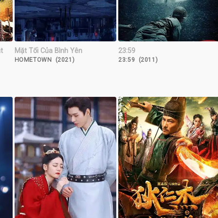
t
Mặt Tối Của Bình Yên
23:59
HOMETOWN (2021)
23:59 (2011)