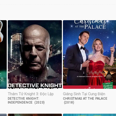
Thám Tử Knight 3: Độc Lập
Giáng Sinh Tại Cung Điện
DETECTIVE KNIGHT:
CHRISTMAS AT THE PALACE
INDEPENDENCE (2023)
(2018)