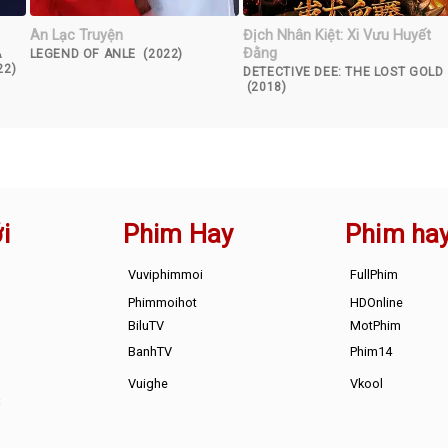
An Lạc Truyện
Địch Nhân Kiệt: Xi Vưu Huyết
Đằng
A
LEGEND OF ANLE (2022)
22)
DETECTIVE DEE: THE LOST GOLD
(2018)
i
Phim Hay
Phim ha
Vuviphimmoi
FullPhim
Phimmoihot
HDOnline
BiluTV
MotPhim
BanhTV
Phim14
Vuighe
Vkool
s