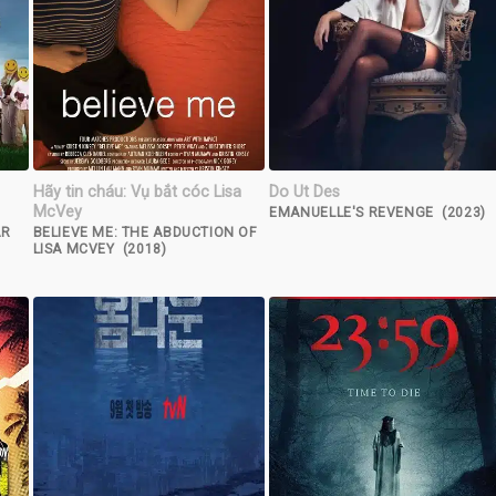
Hãy tin cháu: Vụ bắt cóc Lisa
Do Ut Des
McVey
EMANUELLE'S REVENGE (2023)
AR
BELIEVE ME: THE ABDUCTION OF
LISA MCVEY (2018)