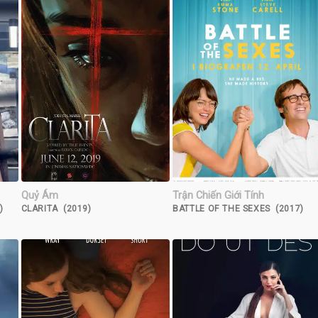
Quỷ Ám
Trận Chiến Giới Tính
)
CLARITA (2019)
BATTLE OF THE SEXES (2017)