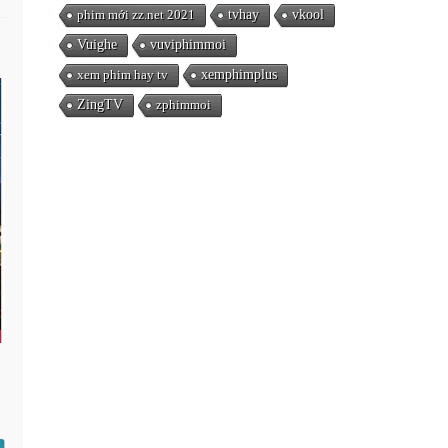
phim mới zz.net 2021
tvhay
vkool
Vuighe
vuviphimmoi
xem phim hay tv
xemphimplus
ZingTV
zphimmoi