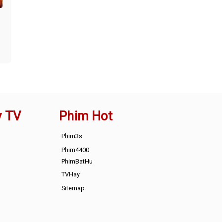
y TV
Phim Hot
Phim3s
Phim4400
PhimBatHu
TVHay
Sitemap