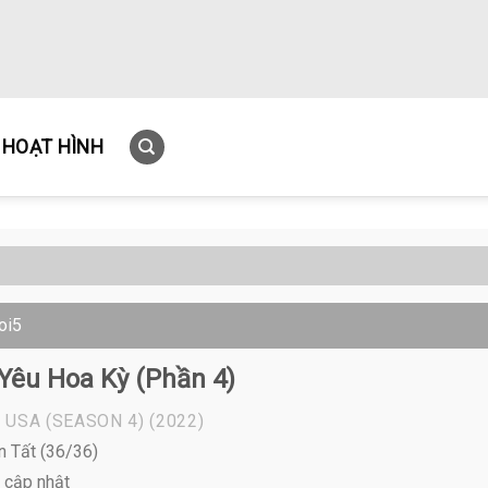
HOẠT HÌNH
oi5
Yêu Hoa Kỳ (Phần 4)
 USA (SEASON 4)
(2022)
n Tất (36/36)
 cập nhật