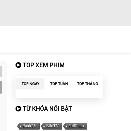
TOP XEM PHIM
TOP NGÀY
TOP TUẦN
TOP THÁNG
TỪ KHÓA NỔI BẬT
BanhTV
BiluTV
FullPhim