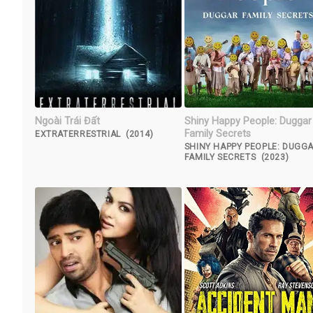
Ngoài Trái Đất
Shiny Happy People: Duggar
Family Secrets
EXTRATERRESTRIAL (2014)
SHINY HAPPY PEOPLE: DUGG
FAMILY SECRETS (2023)