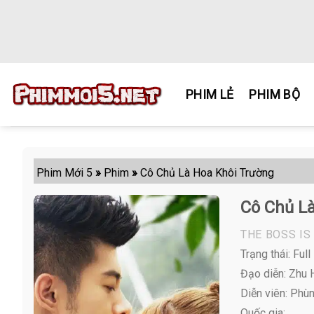
Skip
to
content
PHIM LẺ
PHIM BỘ
Phim Mới 5
»
Phim
»
Cô Chủ Là Hoa Khôi Trường
Cô Chủ L
THE BOSS IS
Trạng thái: Full
Đạo diễn: Zhu H
Diễn viên:
Phùng
Quốc gia: