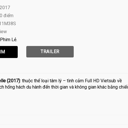
 2017
10 điểm
H11M38S
view
Phim Lẻ
TRAILER
lle (2017)
: thuộc thể loại tâm lý – tình cảm Full HD Vietsub về
ịch hống hách du hành đến thời gian và không gian khác bằng chiế