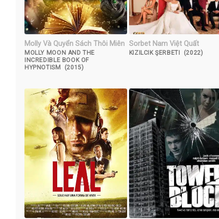
Molly Và Quyển Sách Thôi Miên
Sorbet Nam Việt Quất
MOLLY MOON AND THE
KIZILCIK ŞERBETI (2022)
INCREDIBLE BOOK OF
HYPNOTISM (2015)