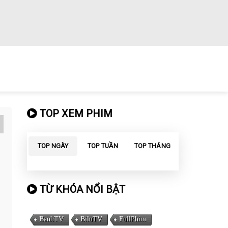
TOP XEM PHIM
TOP NGÀY
TOP TUẦN
TOP THÁNG
TỪ KHÓA NỔI BẬT
BanhTV
BiluTV
FullPhim