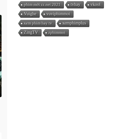
phim mới zz.net 2021
tvhay
vkool
Vuighe
vuviphimmoi
xem phim hay tv
xemphimplus
ZingTV
zphimmoi