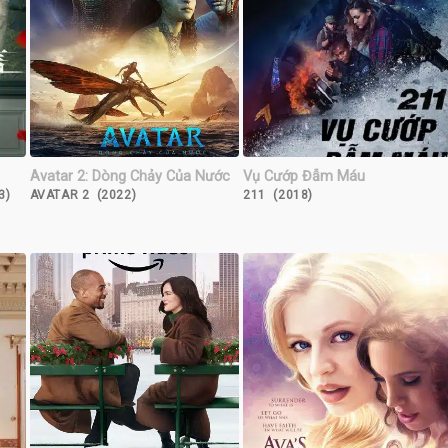
Avatar 2: Dòng Chảy Của Nước
Vụ Cướp Đẫm Máu
3)
AVATAR 2 (2022)
211 (2018)