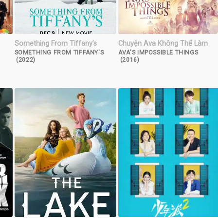
Something From Tiffany’s
Chuyện Ava Không Thể Làm
SOMETHING FROM TIFFANY'S
AVA'S IMPOSSIBLE THINGS
(2022)
(2016)