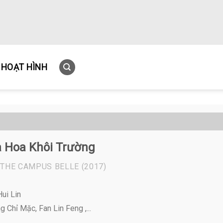
HOẠT HÌNH
à Hoa Khôi Trường
 THE CAMPUS BELLE
(2017)
ui Lin
 Chỉ Mặc, Fan Lin Feng ,...