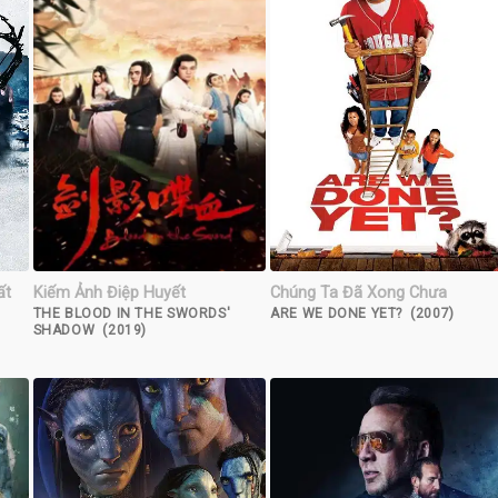
ất
Kiếm Ảnh Điệp Huyết
Chúng Ta Đã Xong Chưa
THE BLOOD IN THE SWORDS'
ARE WE DONE YET? (2007)
SHADOW (2019)