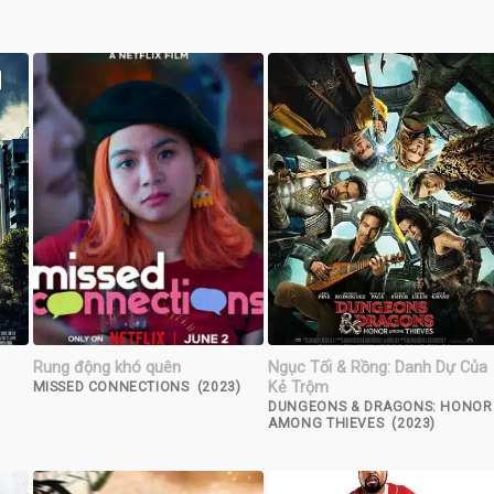
Rung động khó quên
Ngục Tối & Rồng: Danh Dự Của
Kẻ Trộm
MISSED CONNECTIONS (2023)
DUNGEONS & DRAGONS: HONOR
AMONG THIEVES (2023)