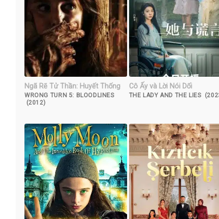
Ngã Rẽ Tử Thần: Huyết Thống
Cô Ấy và Lời Nói Dối
WRONG TURN 5: BLOODLINES
THE LADY AND THE LIES (202
(2012)