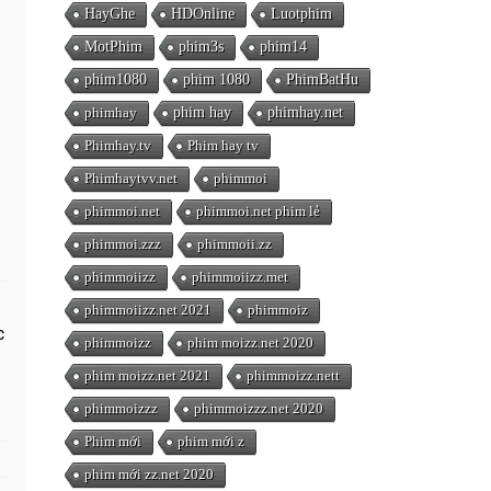
HayGhe
HDOnline
Luotphim
MotPhim
phim3s
phim14
phim1080
phim 1080
PhimBatHu
phimhay
phim hay
phimhay.net
Phimhay.tv
Phim hay tv
Phimhaytvv.net
phimmoi
phimmoi.net
phimmoi.net phim lẻ
phimmoi.zzz
phimmoii.zz
phimmoiizz
phimmoiizz.met
phimmoiizz.net 2021
phimmoiz
c
phimmoizz
phim moizz.net 2020
phim moizz.net 2021
phimmoizz.nett
phimmoizzz
phimmoizzz.net 2020
Phim mới
phim mới z
phim mới zz.net 2020