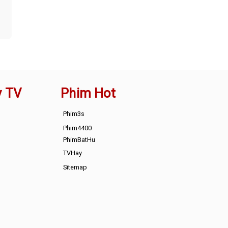
y TV
Phim Hot
Phim3s
Phim4400
PhimBatHu
TVHay
Sitemap