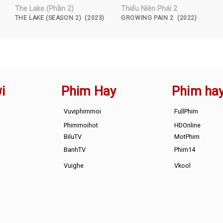
The Lake (Phần 2)
Thiếu Niên Phái 2
THE LAKE (SEASON 2) (2023)
GROWING PAIN 2 (2022)
i
Phim Hay
Phim ha
Vuviphimmoi
FullPhim
Phimmoihot
HDOnline
BiluTV
MotPhim
BanhTV
Phim14
Vuighe
Vkool
s