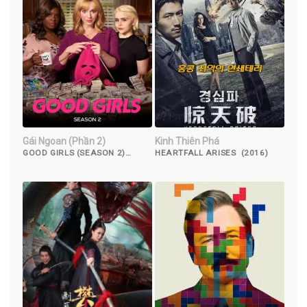
Gái Ngoan (Phần 2)
Kinh Thiên Phá
GOOD GIRLS (SEASON 2)
HEARTFALL ARISES (2016)
(2019)