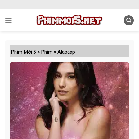
Skip
to
content
Phim Mới 5
»
Phim
»
Alapaap