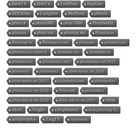
BanhTV
BiluTV
FullPhim
HayGhe
HDOnline
Luotphim
MotPhim
phim3s
phim14
phim1080
phim 1080
PhimBatHu
phimhay
phim hay
phimhay.net
Phimhay.tv
Phim hay tv
Phimhaytvv.net
phimmoi
phimmoi.net
phimmoi.net phim lẻ
phimmoi.zzz
phimmoii.zz
phimmoiizz
phimmoiizz.met
phimmoiizz.net 2021
phimmoiz
phimmoizz
phim moizz.net 2020
phim moizz.net 2021
phimmoizz.nett
phimmoizzz
phimmoizzz.net 2020
Phim mới
phim mới z
phim mới zz.net 2020
phim mới zz.net 2021
tvhay
vkool
Vuighe
vuviphimmoi
xem phim hay tv
xemphimplus
ZingTV
zphimmoi