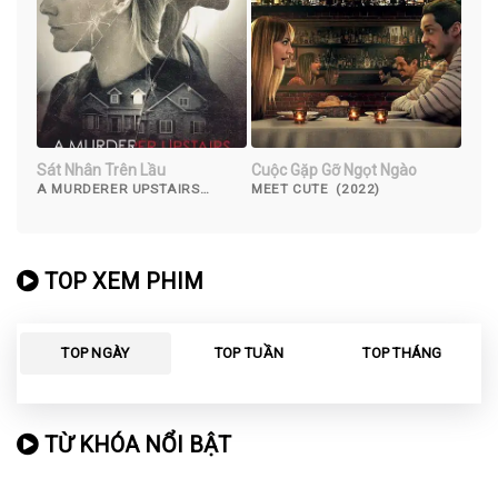
Sát Nhân Trên Lầu
Cuộc Gặp Gỡ Ngọt Ngào
A MURDERER UPSTAIRS
MEET CUTE (2022)
(2017)
TOP XEM PHIM
TOP NGÀY
TOP TUẦN
TOP THÁNG
TỪ KHÓA NỔI BẬT