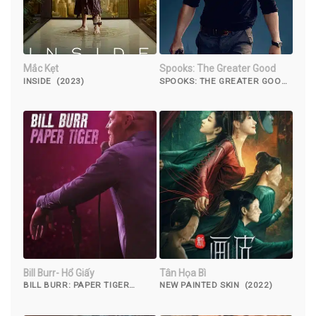
Mắc Kẹt
Spooks: The Greater Good
INSIDE (2023)
SPOOKS: THE GREATER GOOD
(2105)
Bill Burr- Hổ Giấy
Tân Họa Bì
BILL BURR: PAPER TIGER
NEW PAINTED SKIN (2022)
(2019)