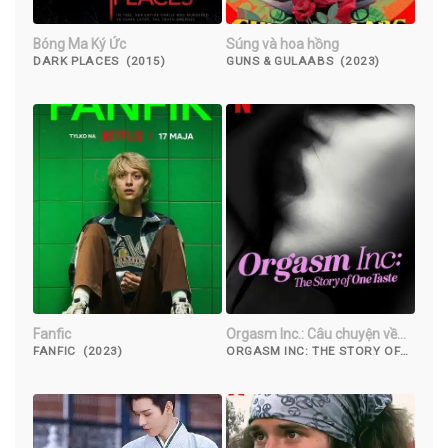
Bóng Ma Ký Ức
Súng và hoa hồng
DARK PLACES (2015)
GUNS & GULAABS (2023)
Fanfic
Orgasm Inc.: Câu chuyện về
OneTaste
FANFIC (2023)
ORGASM INC: THE STORY OF
ONETASTE (2022)