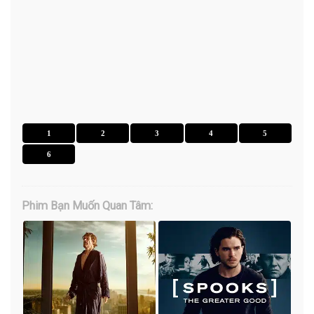
1
2
3
4
5
6
Phim Bạn Muốn Quan Tâm: