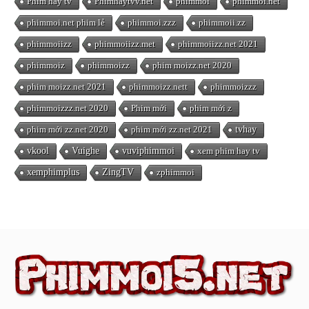
Phim hay tv
Phimhaytvv.net
phimmoi
phimmoi.net
phimmoi.net phim lẻ
phimmoi.zzz
phimmoii.zz
phimmoiizz
phimmoiizz.met
phimmoiizz.net 2021
phimmoiz
phimmoizz
phim moizz.net 2020
phim moizz.net 2021
phimmoizz.nett
phimmoizzz
phimmoizzz.net 2020
Phim mới
phim mới z
phim mới zz.net 2020
phim mới zz.net 2021
tvhay
vkool
Vuighe
vuviphimmoi
xem phim hay tv
xemphimplus
ZingTV
zphimmoi