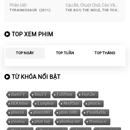
Phẫn Uất
Cậu Bé, Chuột Chũi, Cáo Và
Ngựa
TYRANNOSAUR (2011)
THE BOY, THE MOLE, THE FOX
AND THE HORSE (2022)
TOP XEM PHIM
TOP NGÀY
TOP TUẦN
TOP THÁNG
TỪ KHÓA NỔI BẬT
BanhTV
BiluTV
FullPhim
HayGhe
HDOnline
Luotphim
MotPhim
phim3s
phim14
phim1080
phim 1080
PhimBatHu
phimhay
phim hay
phimhay.net
Phimhay.tv