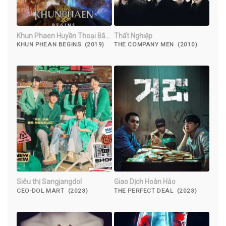
Khun Phaen Huyền Thoại Bắt
Thất Nghiệp
Đầu
KHUN PHEAN BEGINS (2019)
THE COMPANY MEN (2010)
Siêu thị Sangjangdol
Giao Dịch Hoàn Hảo
CEO-DOL MART (2023)
THE PERFECT DEAL (2023)