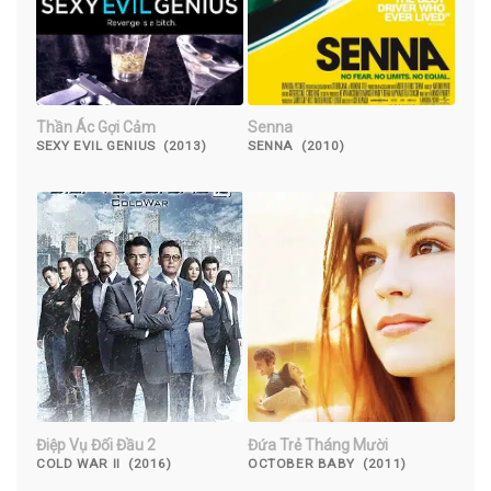
Thần Ác Gợi Cảm
Senna
SEXY EVIL GENIUS (2013)
SENNA (2010)
Điệp Vụ Đối Đầu 2
Đứa Trẻ Tháng Mười
COLD WAR II (2016)
OCTOBER BABY (2011)