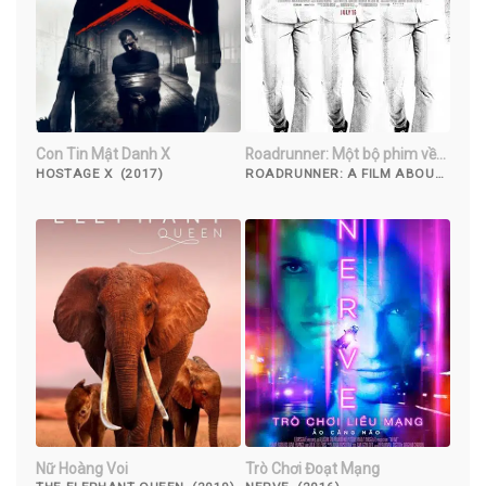
Con Tin Mật Danh X
Roadrunner: Một bộ phim về
Anthony Bourdain
HOSTAGE X (2017)
ROADRUNNER: A FILM ABOUT
ANTHONY BOURDAIN (2021)
Nữ Hoàng Voi￼
Trò Chơi Đoạt Mạng