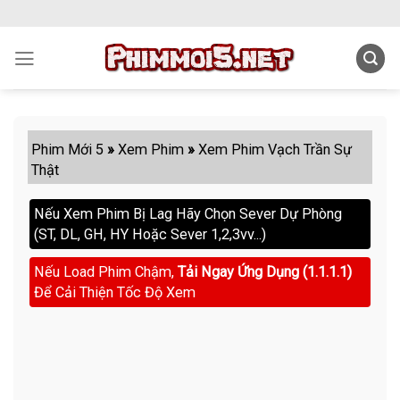
Skip
to
content
Phim Mới 5
»
Xem Phim
»
Xem Phim Vạch Trần Sự
Thật
Nếu Xem Phim Bị Lag Hãy Chọn Sever Dự Phòng
(ST, DL, GH, HY Hoặc Sever 1,2,3vv...)
Nếu Load Phim Chậm,
Tải Ngay Ứng Dụng (1.1.1.1)
Để Cải Thiện Tốc Độ Xem