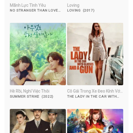
Mãnh Lực Tình Yêu
Loving
NO STRANGER THAN LOVE
LOVING (2017)
(2015)
Hè Rồi, Nghỉ Việc Thôi
Cô Gái Trong Xe Đeo Kính Với
Khẩu Súng
SUMMER STRIKE (2022)
THE LADY IN THE CAR WITH
GLASSES AND A GUN (2015)