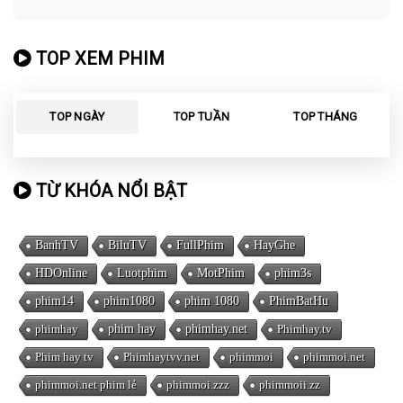
TOP XEM PHIM
TOP NGÀY
TOP TUẦN
TOP THÁNG
TỪ KHÓA NỔI BẬT
BanhTV
BiluTV
FullPhim
HayGhe
HDOnline
Luotphim
MotPhim
phim3s
phim14
phim1080
phim 1080
PhimBatHu
phimhay
phim hay
phimhay.net
Phimhay.tv
Phim hay tv
Phimhaytvv.net
phimmoi
phimmoi.net
phimmoi.net phim lẻ
phimmoi.zzz
phimmoii.zz