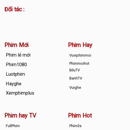
Đối tác :
Phim Mới
Phim Hay
Phim lẻ mới
Vuviphimmoi
Phimmoihot
Phim1080
BiluTV
Luotphim
BanhTV
Hayghe
Vuighe
Xemphimplus
Phim hay TV
Phim Hot
FullPhim
Phim3s