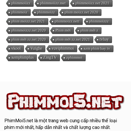
phimmoiizz
phimmoiizz.met
phimmoiizz.net 2021
phimmoiz
phimmoizz
phim moizz.net 2020
phim moizz.net 2021
phimmoizz.nett
phimmoizzz
phimmoizzz.net 2020
Phim mới
phim mới z
phim mới zz.net 2020
phim mới zz.net 2021
tvhay
vkool
Vuighe
vuviphimmoi
xem phim hay tv
xemphimplus
ZingTV
zphimmoi
PhimMoi5.net
là một trang web cung cấp nhiều thể loại
phim mới nhất, hấp dẫn nhất và chất lượng cao nhất.