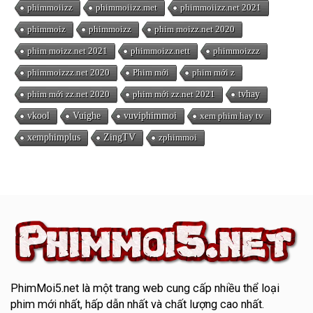
phimmoiizz
phimmoiizz.met
phimmoiizz.net 2021
phimmoiz
phimmoizz
phim moizz.net 2020
phim moizz.net 2021
phimmoizz.nett
phimmoizzz
phimmoizzz.net 2020
Phim mới
phim mới z
phim mới zz.net 2020
phim mới zz.net 2021
tvhay
vkool
Vuighe
vuviphimmoi
xem phim hay tv
xemphimplus
ZingTV
zphimmoi
PhimMoi5.net
là một trang web cung cấp nhiều thể loại
phim mới nhất, hấp dẫn nhất và chất lượng cao nhất.