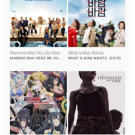
Mamma Mia! Yêu Lần Nữa
What a Man Wants
MAMMA MIA! HERE WE GO
WHAT A MAN WANTS (2018)
AGAIN (2018)