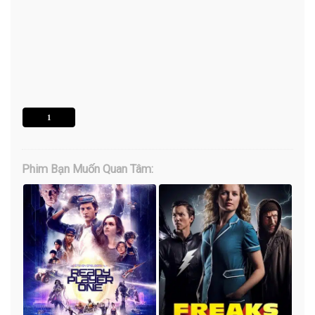
1
Phim Bạn Muốn Quan Tâm: