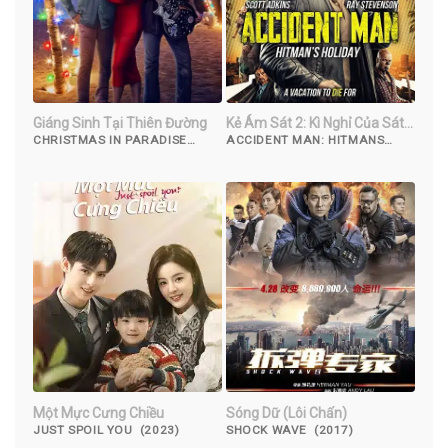
Giáng Sinh Tại Thiên Đường
Kẻ Ám Sát 2: Kì Nghỉ Của Sát
Thủ
CHRISTMAS IN PARADISE
ACCIDENT MAN: HITMANS
(2022)
HOLIDAY (2022)
Một Mực Cưng Chiều
Sóng Dữ (Lôi Chấn)
JUST SPOIL YOU (2023)
SHOCK WAVE (2017)