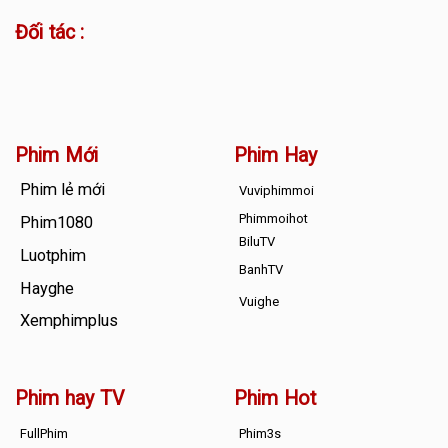
Đối tác :
Phim Mới
Phim Hay
Phim lẻ mới
Vuviphimmoi
Phimmoihot
Phim1080
BiluTV
Luotphim
BanhTV
Hayghe
Vuighe
Xemphimplus
Phim hay TV
Phim Hot
FullPhim
Phim3s