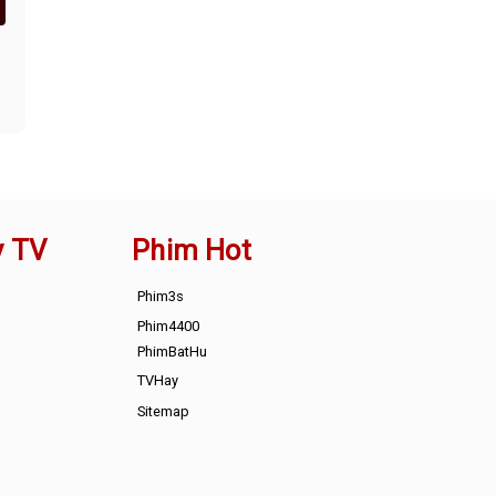
y TV
Phim Hot
Phim3s
Phim4400
PhimBatHu
TVHay
Sitemap