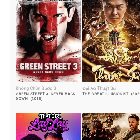
Không Chùn Bước 3
Đại Ảo Thuật Sư
GREEN STREET 3: NEVER BACK
THE GREAT ILLUSIONIST (202
DOWN (2013)