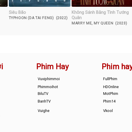
Siêu Bão
Không Sánh Bằng Tình Tướng
Quân
TYPHOON (DA TAI FENG) (2022)
MARRY ME, MY QUEEN (2023)
i
Phim Hay
Phim ha
Vuviphimmoi
FullPhim
Phimmoihot
HDOnline
BiluTV
MotPhim
BanhTV
Phim14
Vuighe
Vkool
s