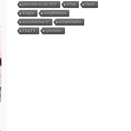
phim mới zz.net 2021
tvhay
vkool
Vuighe
vuviphimmoi
xem phim hay tv
xemphimplus
ZingTV
zphimmoi