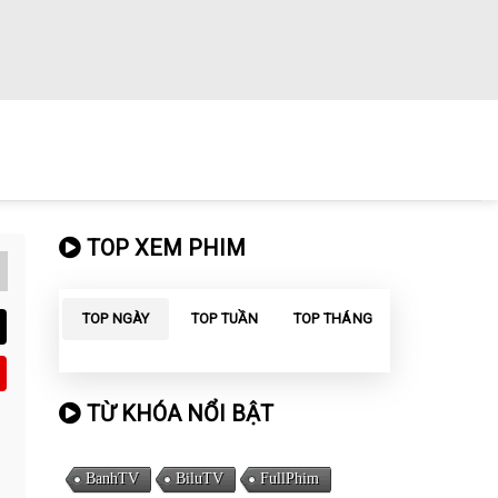
TOP XEM PHIM
TOP NGÀY
TOP TUẦN
TOP THÁNG
TỪ KHÓA NỔI BẬT
BanhTV
BiluTV
FullPhim