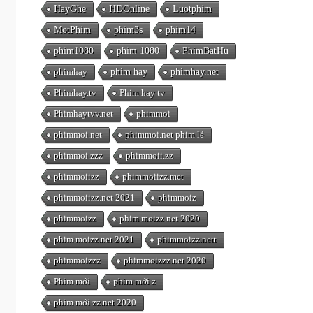
HayGhe
HDOnline
Luotphim
MotPhim
phim3s
phim14
phim1080
phim 1080
PhimBatHu
phimhay
phim hay
phimhay.net
Phimhay.tv
Phim hay tv
Phimhaytvv.net
phimmoi
phimmoi.net
phimmoi.net phim lẻ
phimmoi.zzz
phimmoii.zz
phimmoiizz
phimmoiizz.met
phimmoiizz.net 2021
phimmoiz
phimmoizz
phim moizz.net 2020
phim moizz.net 2021
phimmoizz.nett
phimmoizzz
phimmoizzz.net 2020
Phim mới
phim mới z
phim mới zz.net 2020