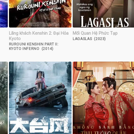
Lãng khách Kenshin 2: Đại Hỏa
Mối Quan Hệ Phức Tạp
Kyoto
LAGASLAS (2023)
RUROUNI KENSHIN PART II:
KYOTO INFERNO (2014)