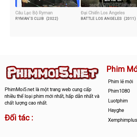
Câu Lạc Bộ Ryman
Đại Chiến Los Angeles
RYMAN'S CLUB (2022)
BATTLE LOS ANGELES (2011)
Phim Mớ
Phim lẻ mới
PhimMoi5.net
là một trang web cung cấp
Phim1080
nhiều thể loại phim mới nhất, hấp dẫn nhất và
Luotphim
chất lượng cao nhất.
Hayghe
Đối tác :
Xemphimplu