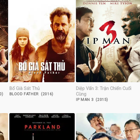
Bố Già Sát Thủ
Diệp Vấn 3: Trận Chiến Cuối
Cùng
0)
BLOOD FATHER (2016)
IP MAN 3 (2015)